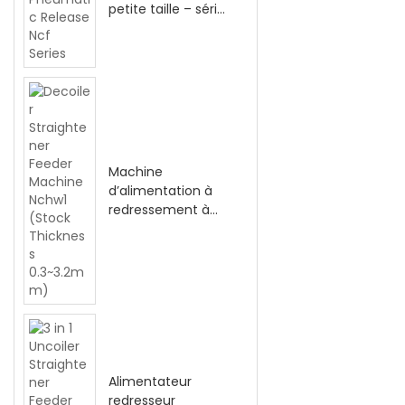
petite taille – série
NCF à
déverrouillage
pneumatique
Machine
d’alimentation à
redressement à
découpe-roule
Nchw1 (épaisseur
d’origine 0,3~3,2
mm)
Alimentateur
redresseur