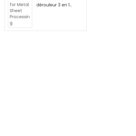
dérouleur 3 en 1
pour le traitement
de tôles
métalliques
Accent sur la production et la vente de R&D :
emboutissage de bobines métalliques,