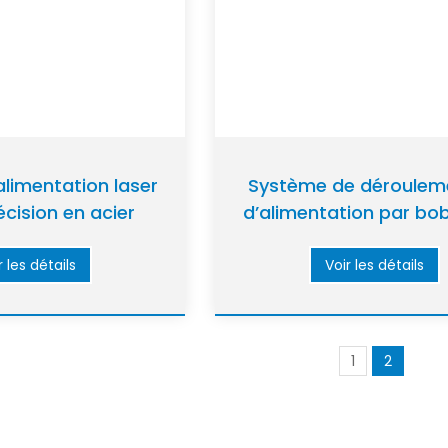
limentation laser
Système de déroulem
cision en acier
d’alimentation par bo
ble de 6,0 mm
coupe laser
r les détails
Voir les détails
1
2