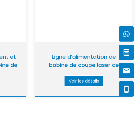
ent et
Ligne d’alimentation de
bine de
bobine de coupe laser de
haute précision pour tôles
métalliques
Voir les détails