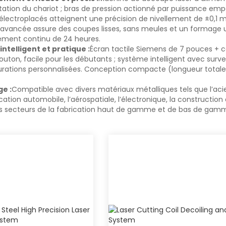
tation du chariot ; bras de pression actionné par puissance emp
t électroplacés atteignent une précision de nivellement de ±0,
 avancée assure des coupes lisses, sans meules et un formage 
ement continu de 24 heures.
telligent et pratique :
Écran tactile Siemens de 7 pouces + c
uton, facile pour les débutants ; système intelligent avec surv
rations personnalisées. Conception compacte (longueur totale
ge :
Compatible avec divers matériaux métalliques tels que l’acie
rication automobile, l’aérospatiale, l’électronique, la constructi
es secteurs de la fabrication haut de gamme et de bas de gam