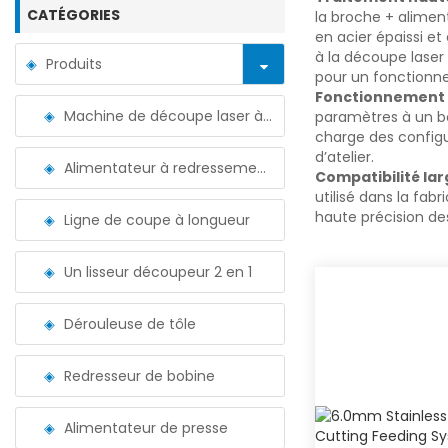
CATÉGORIES
la broche + alimen
en acier épaissi e
à la découpe laser
Produits
pour un fonctionn
Fonctionnement in
Machine de découpe laser à alimentation par bobine
paramètres à un bo
charge des configu
d’atelier.
Alimentateur à redressement découpeur 3 en 1
Compatibilité lar
utilisé dans la fab
haute précision d
Ligne de coupe à longueur
Un lisseur découpeur 2 en 1
Dérouleuse de tôle
Redresseur de bobine
Alimentateur de presse