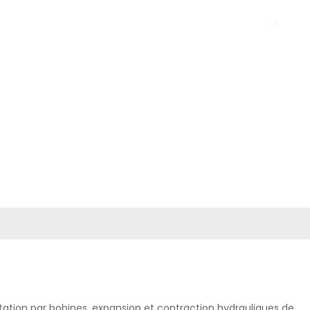
en
Envoyer
Z-NOUS
ation par bobines, expansion et contraction hydrauliques de