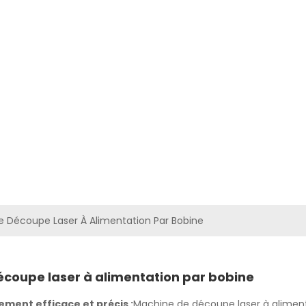
US
PRODUITS
VIDÉOS
SOLUTIONS
ACTUALITÉS
CONTACTE
 Découpe Laser À Alimentation Par Bobine
coupe laser à alimentation par bobine
ment efficace et précis :
Machine de découpe laser à aliment