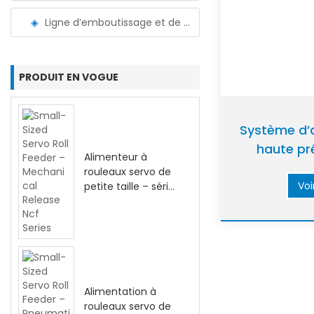
Ligne d’emboutissage et de masquage en bobine
PRODUIT EN VOGUE
Système d’a
haute pré
Alimenteur à
inoxyda
rouleaux servo de
Voi
petite taille – série
NCF à libération
mécanique
Alimentation à
rouleaux servo de