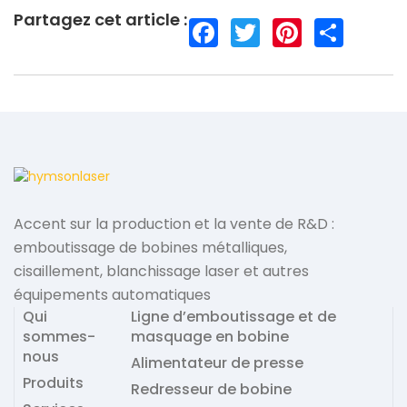
Partagez cet article :
F
T
P
S
a
w
i
h
c
i
n
a
e
t
t
r
b
t
e
e
o
e
r
o
r
e
k
s
t
Accent sur la production et la vente de R&D :
emboutissage de bobines métalliques,
cisaillement, blanchissage laser et autres
équipements automatiques
Qui
Ligne d’emboutissage et de
sommes-
masquage en bobine
nous
Alimentateur de presse
Produits
Redresseur de bobine