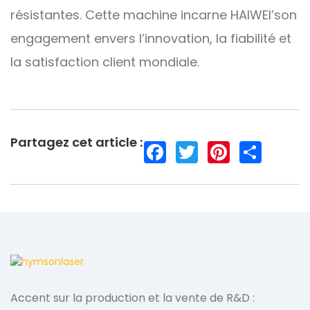
résistantes. Cette machine incarne HAIWEI
’
son
engagement envers l’innovation, la fiabilité et
la satisfaction client mondiale.
Partagez cet article :
F
T
P
S
a
w
i
h
c
i
n
a
e
t
t
r
b
t
e
e
o
e
r
o
r
e
k
s
t
Accent sur la production et la vente de R&D :